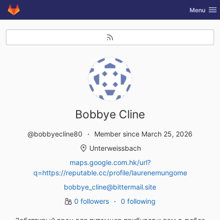
GitLab
Toggle nav
Menu
Skip to content
Bobbye Cline
@bobbyecline80
Member since March 25, 2026
Unterweissbach
maps.google.com.hk/url?
q=https://reputable.cc/profile/laurenemungome
bobbye_cline@bittermail.site
0 followers
0 following