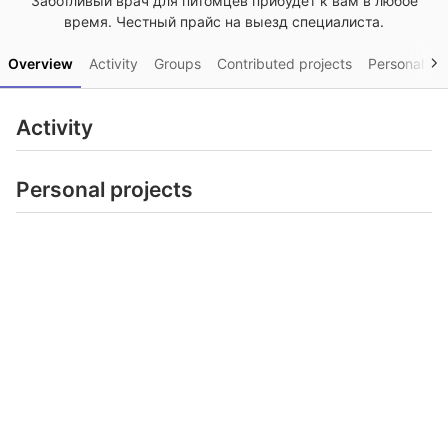
Заботливый врач для питомцев прибудет к вам в любое
время. Честный прайс на выезд специалиста.
Overview
Activity
Groups
Contributed projects
Personal pro
Activity
Personal projects